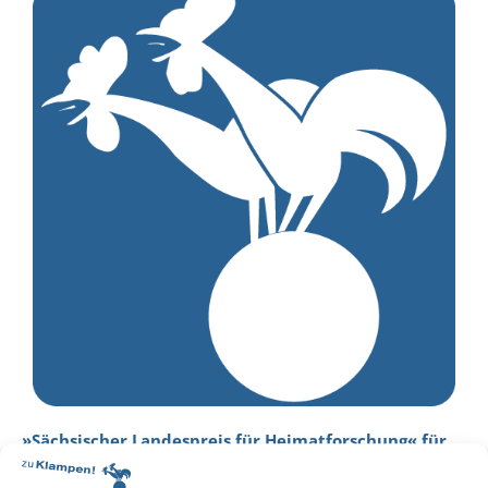
»Sächsischer Landespreis für Heimatforschung« für
Moritz Grote und Wolfgang Heidrich