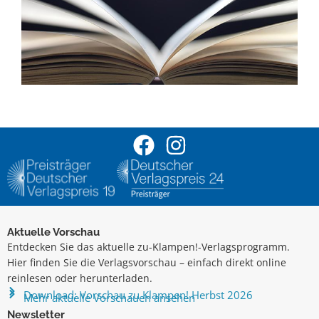
Aktuelle Vorschau
Entdecken Sie das aktuelle zu-Klampen!-Verlagsprogramm.
Hier finden Sie die Verlagsvorschau – einfach direkt online
reinlesen oder herunterladen.
Download: Vorschau zu Klampen! Herbst 2026
Mehr aktuelle Vorschauen ansehen
Newsletter