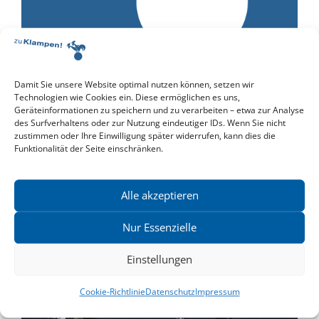
»Sächsischer Landespreis für Heimatforschung« für
Damit Sie unsere Website optimal nutzen können, setzen wir
Technologien wie Cookies ein. Diese ermöglichen es uns,
Moritz Grote und Wolfgang Heidrich
Geräteinformationen zu speichern und zu verarbeiten – etwa zur Analyse
Wir gratulieren unseren Autoren Moritz Grote und
des Surfverhaltens oder zur Nutzung eindeutiger IDs. Wenn Sie nicht
Wolfgang Heidrich zum...
Weiterlesen
zustimmen oder Ihre Einwilligung später widerrufen, kann dies die
Funktionalität der Seite einschränken.
Alle akzeptieren
Nur Essenzielle
Einstellungen
Cookie-Richtlinie
Datenschutz
Impressum