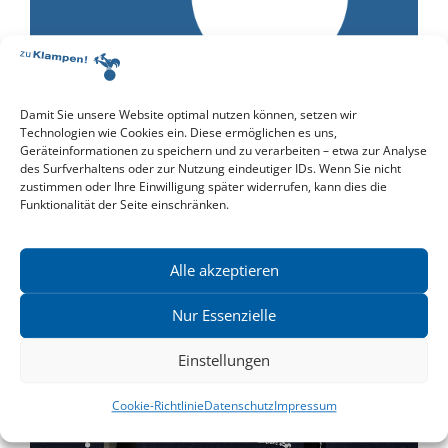
»Sächsischer Landespreis für Heimatforschung« für
Damit Sie unsere Website optimal nutzen können, setzen wir
Moritz Grote und Wolfgang Heidrich
Technologien wie Cookies ein. Diese ermöglichen es uns,
Geräteinformationen zu speichern und zu verarbeiten – etwa zur Analyse
Wir gratulieren unseren Autoren Moritz Grote und
des Surfverhaltens oder zur Nutzung eindeutiger IDs. Wenn Sie nicht
Wolfgang Heidrich zum...
Weiterlesen
zustimmen oder Ihre Einwilligung später widerrufen, kann dies die
Funktionalität der Seite einschränken.
Alle akzeptieren
Nur Essenzielle
Einstellungen
Cookie-Richtlinie
Datenschutz
Impressum