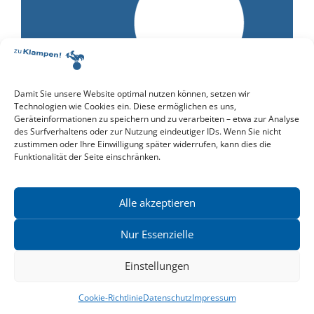
Damit Sie unsere Website optimal nutzen können, setzen wir
»Sächsischer Landespreis für Heimatforschung« für
Technologien wie Cookies ein. Diese ermöglichen es uns,
Moritz Grote und Wolfgang Heidrich
Geräteinformationen zu speichern und zu verarbeiten – etwa zur Analyse
des Surfverhaltens oder zur Nutzung eindeutiger IDs. Wenn Sie nicht
Wir gratulieren unseren Autoren Moritz Grote und
zustimmen oder Ihre Einwilligung später widerrufen, kann dies die
Wolfgang Heidrich zum...
Weiterlesen
Funktionalität der Seite einschränken.
Alle akzeptieren
Nur Essenzielle
Einstellungen
Cookie-Richtlinie
Datenschutz
Impressum