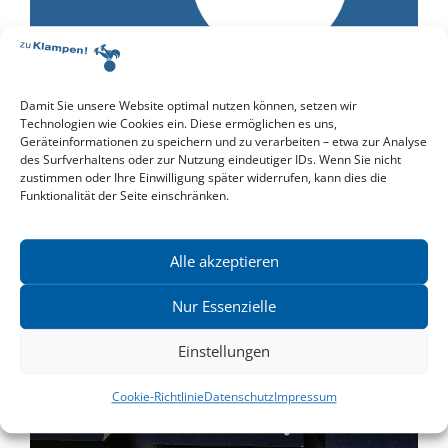
»Sächsischer Landespreis für Heimatforschung« für
Damit Sie unsere Website optimal nutzen können, setzen wir
Moritz Grote und Wolfgang Heidrich
Technologien wie Cookies ein. Diese ermöglichen es uns,
Wir gratulieren unseren Autoren Moritz Grote und
Geräteinformationen zu speichern und zu verarbeiten – etwa zur Analyse
Wolfgang Heidrich zum...
des Surfverhaltens oder zur Nutzung eindeutiger IDs. Wenn Sie nicht
Weiterlesen
zustimmen oder Ihre Einwilligung später widerrufen, kann dies die
Funktionalität der Seite einschränken.
Alle akzeptieren
Nur Essenzielle
Einstellungen
Cookie-Richtlinie
Datenschutz
Impressum