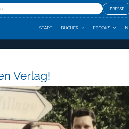
PRESSE
START
BÜCHER
EBOOKS
N
en Verlag!