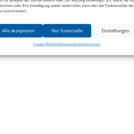
a zur Analyse des Surfverhaltens oder zur Nutzung eindeutiger IDs. Wenn Sie ni
timmen oder Ihre Einwilligung später widerrufen, kann dies die Funktionalität der
te einschränken.
Alle akzeptieren
Nur Essenzielle
Einstellungen
Cookie-Richtlinie
Datenschutz
Impressum