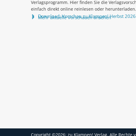
Verlagsprogramm. Hier finden Sie die Verlagsvorsc
einfach direkt online reinlesen oder herunterladen
Download: Vorschau zu Klampen! Herbst 2026
Mehr aktuelle Vorschauen ansehen
Copyright ©2026: zu Klampen! Verlag. Alle Rechte 