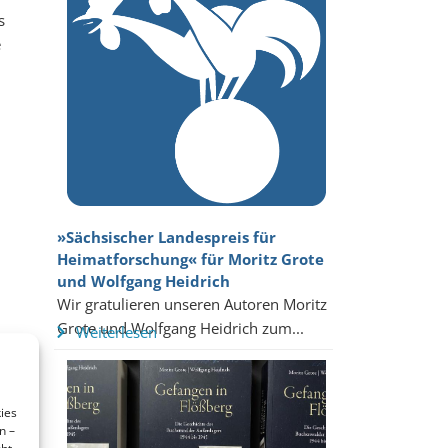
s
e
»Sächsischer Landespreis für
Heimatforschung« für Moritz Grote
und Wolfgang Heidrich
Wir gratulieren unseren Autoren Moritz
Grote und Wolfgang Heidrich zum...
Weiterlesen
ies
n –