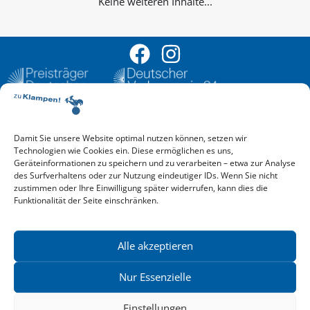
Keine weiteren Inhalte...
Damit Sie unsere Website optimal nutzen können, setzen wir
Aktuelle Vorschau
Technologien wie Cookies ein. Diese ermöglichen es uns,
Entdecken Sie das aktuelle zu-Klampen!-Verlagsprogramm.
Geräteinformationen zu speichern und zu verarbeiten – etwa zur Analyse
Hier finden Sie die Verlagsvorschau – einfach direkt online
des Surfverhaltens oder zur Nutzung eindeutiger IDs. Wenn Sie nicht
reinlesen oder herunterladen.
zustimmen oder Ihre Einwilligung später widerrufen, kann dies die
Download: Vorschau zu Klampen! Herbst 2026
Funktionalität der Seite einschränken.
Mehr aktuelle Vorschauen ansehen
Newsletter
News zu aktuellen Neuheiten und Nachrichten im zu Klampen!
Alle akzeptieren
Verlag – jederzeit wieder abbestellbar.
Nur Essenzielle
Einstellungen