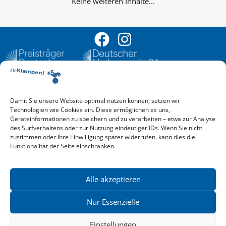
Keine weiteren Inhalte...
Damit Sie unsere Website optimal nutzen können, setzen wir
Aktuelle Vorschau
Technologien wie Cookies ein. Diese ermöglichen es uns,
Entdecken Sie das aktuelle zu-Klampen!-Verlagsprogramm.
Geräteinformationen zu speichern und zu verarbeiten – etwa zur Analyse
Hier finden Sie die Verlagsvorschau – einfach direkt online
des Surfverhaltens oder zur Nutzung eindeutiger IDs. Wenn Sie nicht
reinlesen oder herunterladen.
zustimmen oder Ihre Einwilligung später widerrufen, kann dies die
Download: Vorschau zu Klampen! Herbst 2026
Funktionalität der Seite einschränken.
Mehr aktuelle Vorschauen ansehen
Newsletter
News zu aktuellen Neuheiten und Nachrichten im zu Klampen!
Alle akzeptieren
Verlag – jederzeit wieder abbestellbar.
Nur Essenzielle
Einstellungen