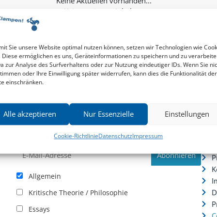
Keine weiteren Inhalte...
it Sie unsere Website optimal nutzen können, setzen wir Technologien wie Cook
. Diese ermöglichen es uns, Geräteinformationen zu speichern und zu verarbeite
a zur Analyse des Surfverhaltens oder zur Nutzung eindeutiger IDs. Wenn Sie ni
timmen oder Ihre Einwilligung später widerrufen, kann dies die Funktionalität der
te einschränken.
Newsletter
Serv
Alle akzeptieren
Nur Essenzielle
Einstellungen
News zu aktuellen Neuheiten und Nachrichten im zu
P
hau –
Klampen! Verlag – jederzeit wieder abbestellbar.
S
Cookie-Richtlinie
Datenschutz
Impressum
.
I
P
K
Allgemein
I
D
Kritische Theorie / Philosophie
P
Essays
C