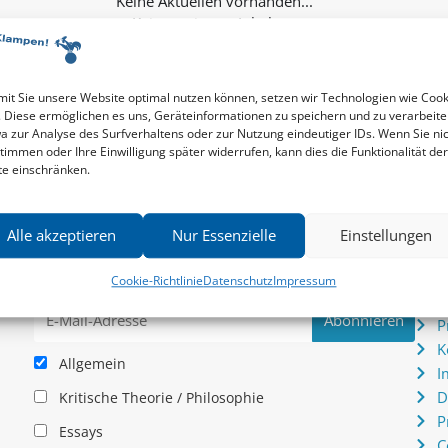
Keine weiteren Inhalte...
it Sie unsere Website optimal nutzen können, setzen wir Technologien wie Cook
. Diese ermöglichen es uns, Geräteinformationen zu speichern und zu verarbeite
a zur Analyse des Surfverhaltens oder zur Nutzung eindeutiger IDs. Wenn Sie ni
timmen oder Ihre Einwilligung später widerrufen, kann dies die Funktionalität der
te einschränken.
Newsletter
Serv
Alle akzeptieren
Nur Essenzielle
Einstellungen
News zu aktuellen Neuheiten und Nachrichten im zu
P
hau –
Klampen! Verlag – jederzeit wieder abbestellbar.
S
Cookie-Richtlinie
Datenschutz
Impressum
.
I
P
K
Allgemein
I
D
Kritische Theorie / Philosophie
P
Essays
C