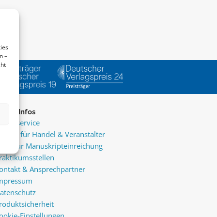
ies
n –
cht
ice & Infos
resseservice
ervice für Handel & Veranstalter
nfos zur Manuskripteinreichung
raktikumsstellen
ontakt & Ansprechpartner
mpressum
atenschutz
roduktsicherheit
ookie-Einstellungen