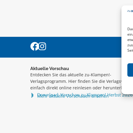
Dam
ein
etw
zus
Sei
Aktuelle Vorschau
Entdecken Sie das aktuelle zu-Klampen!-
Verlagsprogramm. Hier finden Sie die Verlagsvorsc
einfach direkt online reinlesen oder herunterladen
Download: Vorschau zu Klampen! Herbst 2026
Mehr aktuelle Vorschauen ansehen