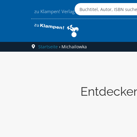
zu Klampen! Verlag
Startseite
›
Michailowka
Entdecken