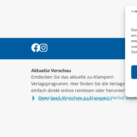
Dam
ein
etw
zus
Sei
Aktuelle Vorschau
Entdecken Sie das aktuelle zu-Klampen!-
Verlagsprogramm. Hier finden Sie die Verlagsvorsc
einfach direkt online reinlesen oder herunterladen
Download: Vorschau zu Klampen! Herbst 2026
Mehr aktuelle Vorschauen ansehen