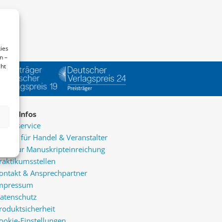
ies
n –
cht
ice & Infos
resseservice
ervice für Handel & Veranstalter
nfos zur Manuskripteinreichung
raktikumsstellen
ontakt & Ansprechpartner
mpressum
atenschutz
roduktsicherheit
ookie-Einstellungen