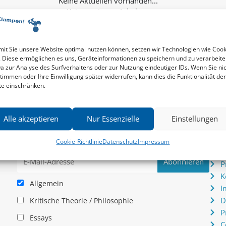
Keine weiteren Inhalte...
it Sie unsere Website optimal nutzen können, setzen wir Technologien wie Cook
. Diese ermöglichen es uns, Geräteinformationen zu speichern und zu verarbeite
a zur Analyse des Surfverhaltens oder zur Nutzung eindeutiger IDs. Wenn Sie ni
timmen oder Ihre Einwilligung später widerrufen, kann dies die Funktionalität der
te einschränken.
Newsletter
Serv
Alle akzeptieren
Nur Essenzielle
Einstellungen
News zu aktuellen Neuheiten und Nachrichten im zu
P
hau –
Klampen! Verlag – jederzeit wieder abbestellbar.
S
Cookie-Richtlinie
Datenschutz
Impressum
.
I
P
K
Allgemein
I
D
Kritische Theorie / Philosophie
P
Essays
C