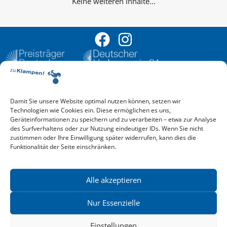
Keine weiteren Inhalte...
Damit Sie unsere Website optimal nutzen können, setzen wir
Aktuelle Vorschau
Technologien wie Cookies ein. Diese ermöglichen es uns,
Entdecken Sie das aktuelle zu-Klampen!-Verlagsprogramm.
Geräteinformationen zu speichern und zu verarbeiten – etwa zur Analyse
Hier finden Sie die Verlagsvorschau – einfach direkt online
des Surfverhaltens oder zur Nutzung eindeutiger IDs. Wenn Sie nicht
reinlesen oder herunterladen.
zustimmen oder Ihre Einwilligung später widerrufen, kann dies die
Download: Vorschau zu Klampen! Herbst 2026
Funktionalität der Seite einschränken.
Mehr aktuelle Vorschauen ansehen
Newsletter
News zu aktuellen Neuheiten und Nachrichten im zu Klampen!
Alle akzeptieren
Verlag – jederzeit wieder abbestellbar.
Nur Essenzielle
Einstellungen