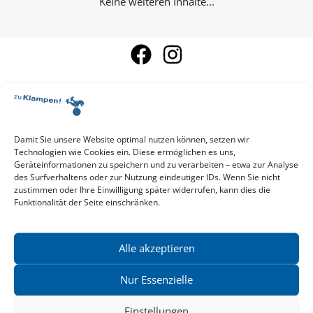
Keine weiteren Inhalte...
Damit Sie unsere Website optimal nutzen können, setzen wir
Aktuelle Vorschau
Technologien wie Cookies ein. Diese ermöglichen es uns,
Entdecken Sie das aktuelle zu-Klampen!-Verlagsprogramm.
Geräteinformationen zu speichern und zu verarbeiten – etwa zur Analyse
Hier finden Sie die Verlagsvorschau – einfach direkt online
des Surfverhaltens oder zur Nutzung eindeutiger IDs. Wenn Sie nicht
reinlesen oder herunterladen.
zustimmen oder Ihre Einwilligung später widerrufen, kann dies die
Download: Vorschau zu Klampen! Herbst 2026
Funktionalität der Seite einschränken.
Mehr aktuelle Vorschauen ansehen
Newsletter
News zu aktuellen Neuheiten und Nachrichten im zu Klampen!
Alle akzeptieren
Verlag – jederzeit wieder abbestellbar.
Nur Essenzielle
Einstellungen