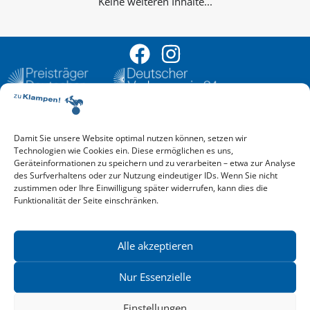
Keine weiteren Inhalte...
Damit Sie unsere Website optimal nutzen können, setzen wir
Aktuelle Vorschau
Technologien wie Cookies ein. Diese ermöglichen es uns,
Entdecken Sie das aktuelle zu-Klampen!-Verlagsprogramm.
Geräteinformationen zu speichern und zu verarbeiten – etwa zur Analyse
Hier finden Sie die Verlagsvorschau – einfach direkt online
des Surfverhaltens oder zur Nutzung eindeutiger IDs. Wenn Sie nicht
reinlesen oder herunterladen.
zustimmen oder Ihre Einwilligung später widerrufen, kann dies die
Download: Vorschau zu Klampen! Herbst 2026
Funktionalität der Seite einschränken.
Mehr aktuelle Vorschauen ansehen
Newsletter
News zu aktuellen Neuheiten und Nachrichten im zu Klampen!
Alle akzeptieren
Verlag – jederzeit wieder abbestellbar.
Nur Essenzielle
Einstellungen