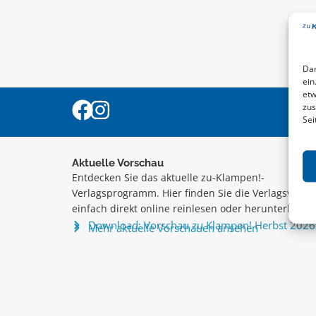
Dam
ein
etw
zus
Sei
Aktuelle Vorschau
Entdecken Sie das aktuelle zu-Klampen!-
Verlagsprogramm. Hier finden Sie die Verlagsvorsc
einfach direkt online reinlesen oder herunterladen
Download: Vorschau zu Klampen! Herbst 2026
Mehr aktuelle Vorschauen ansehen