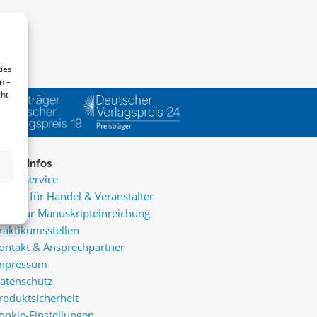
ies
n –
cht
ice & Infos
resseservice
ervice für Handel & Veranstalter
nfos zur Manuskripteinreichung
raktikumsstellen
ontakt & Ansprechpartner
mpressum
atenschutz
roduktsicherheit
ookie-Einstellungen