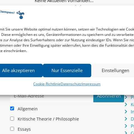
Keine weiteren Inhalte...
it Sie unsere Website optimal nutzen können, setzen wir Technologien wie Cook
. Diese ermöglichen es uns, Geräteinformationen zu speichern und zu verarbeite
a zur Analyse des Surfverhaltens oder zur Nutzung eindeutiger IDs. Wenn Sie ni
timmen oder Ihre Einwilligung später widerrufen, kann dies die Funktionalität der
te einschränken.
Newsletter
Serv
Alle akzeptieren
Nur Essenzielle
Einstellungen
News zu aktuellen Neuheiten und Nachrichten im zu
P
hau –
Klampen! Verlag – jederzeit wieder abbestellbar.
S
Cookie-Richtlinie
Datenschutz
Impressum
.
I
P
K
Allgemein
I
D
Kritische Theorie / Philosophie
P
Essays
C