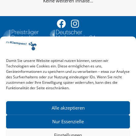
Keine weiteren Inhalte...
Damit Sie unsere Website optimal nutzen können, setzen wir
Aktuelle Vorschau
Technologien wie Cookies ein. Diese ermöglichen es uns,
Entdecken Sie das aktuelle zu-Klampen!-Verlagsprogramm.
Geräteinformationen zu speichern und zu verarbeiten – etwa zur Analyse
Hier finden Sie die Verlagsvorschau – einfach direkt online
des Surfverhaltens oder zur Nutzung eindeutiger IDs. Wenn Sie nicht
reinlesen oder herunterladen.
zustimmen oder Ihre Einwilligung später widerrufen, kann dies die
Download: Vorschau zu Klampen! Herbst 2026
Funktionalität der Seite einschränken.
Mehr aktuelle Vorschauen ansehen
Newsletter
News zu aktuellen Neuheiten und Nachrichten im zu Klampen!
Alle akzeptieren
Verlag – jederzeit wieder abbestellbar.
Nur Essenzielle
Einstellungen