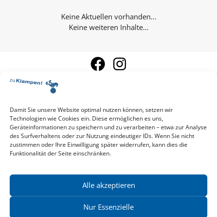
Keine weiteren Inhalte...
Damit Sie unsere Website optimal nutzen können, setzen wir
Technologien wie Cookies ein. Diese ermöglichen es uns,
Aktuelle Vorschau
Geräteinformationen zu speichern und zu verarbeiten – etwa zur Analyse
Entdecken Sie das aktuelle zu-Klampen!-Verlagsprogramm.
des Surfverhaltens oder zur Nutzung eindeutiger IDs. Wenn Sie nicht
Hier finden Sie die Verlagsvorschau – einfach direkt online
zustimmen oder Ihre Einwilligung später widerrufen, kann dies die
Funktionalität der Seite einschränken.
reinlesen oder herunterladen.
Download: Vorschau zu Klampen! Herbst 2026
Mehr aktuelle Vorschauen ansehen
Newsletter
Alle akzeptieren
News zu aktuellen Neuheiten und Nachrichten im zu Klampen!
Verlag – jederzeit wieder abbestellbar.
Nur Essenzielle