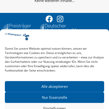
Keine weiteren Inhalte...
Damit Sie unsere Website optimal nutzen können, setzen wir
Aktuelle Vorschau
Technologien wie Cookies ein. Diese ermöglichen es uns,
Entdecken Sie das aktuelle zu-Klampen!-Verlagsprogramm.
Geräteinformationen zu speichern und zu verarbeiten – etwa zur Analyse
Hier finden Sie die Verlagsvorschau – einfach direkt online
des Surfverhaltens oder zur Nutzung eindeutiger IDs. Wenn Sie nicht
reinlesen oder herunterladen.
zustimmen oder Ihre Einwilligung später widerrufen, kann dies die
Download: Vorschau zu Klampen! Herbst 2026
Funktionalität der Seite einschränken.
Mehr aktuelle Vorschauen ansehen
Newsletter
News zu aktuellen Neuheiten und Nachrichten im zu Klampen!
Alle akzeptieren
Verlag – jederzeit wieder abbestellbar.
Nur Essenzielle
Einstellungen