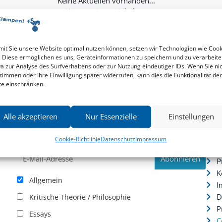
Keine weiteren Inhalte...
it Sie unsere Website optimal nutzen können, setzen wir Technologien wie Cook
. Diese ermöglichen es uns, Geräteinformationen zu speichern und zu verarbeite
a zur Analyse des Surfverhaltens oder zur Nutzung eindeutiger IDs. Wenn Sie ni
timmen oder Ihre Einwilligung später widerrufen, kann dies die Funktionalität der
te einschränken.
Newsletter
Serv
Alle akzeptieren
Nur Essenzielle
Einstellungen
News zu aktuellen Neuheiten und Nachrichten im zu
P
hau –
Klampen! Verlag – jederzeit wieder abbestellbar.
S
Cookie-Richtlinie
Datenschutz
Impressum
.
I
P
K
Allgemein
I
D
Kritische Theorie / Philosophie
P
Essays
C