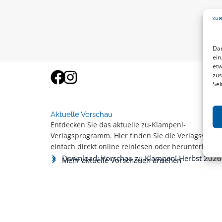
Dam
ein
etw
zus
Sei
Aktuelle Vorschau
Entdecken Sie das aktuelle zu-Klampen!-
Verlagsprogramm. Hier finden Sie die Verlagsvorsc
einfach direkt online reinlesen oder herunterladen
Download: Vorschau zu Klampen! Herbst 2026
Mehr aktuelle Vorschauen ansehen