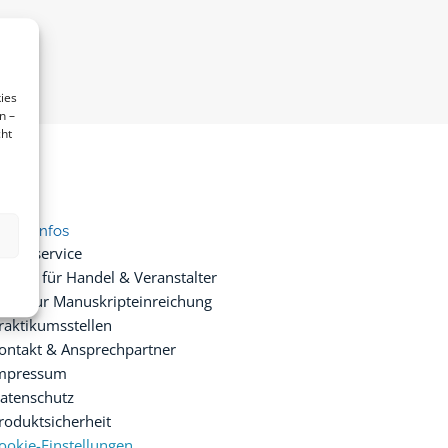
ies
n –
cht
ice & Infos
resseservice
ervice für Handel & Veranstalter
nfos zur Manuskripteinreichung
raktikumsstellen
ontakt & Ansprechpartner
mpressum
atenschutz
roduktsicherheit
ookie-Einstellungen