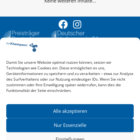
Keine weiteren Inhalte...
Damit Sie unsere Website optimal nutzen können, setzen wir
Aktuelle Vorschau
Technologien wie Cookies ein. Diese ermöglichen es uns,
Entdecken Sie das aktuelle zu-Klampen!-Verlagsprogramm.
Geräteinformationen zu speichern und zu verarbeiten – etwa zur Analyse
Hier finden Sie die Verlagsvorschau – einfach direkt online
des Surfverhaltens oder zur Nutzung eindeutiger IDs. Wenn Sie nicht
reinlesen oder herunterladen.
zustimmen oder Ihre Einwilligung später widerrufen, kann dies die
Download: Vorschau zu Klampen! Herbst 2026
Funktionalität der Seite einschränken.
Mehr aktuelle Vorschauen ansehen
Newsletter
News zu aktuellen Neuheiten und Nachrichten im zu Klampen!
Alle akzeptieren
Verlag – jederzeit wieder abbestellbar.
Nur Essenzielle
Einstellungen