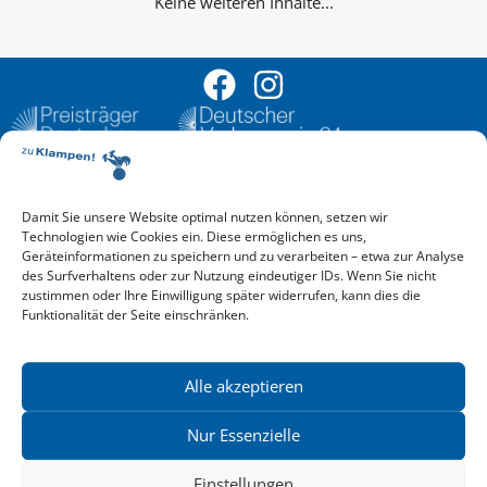
Keine weiteren Inhalte...
Damit Sie unsere Website optimal nutzen können, setzen wir
Aktuelle Vorschau
Technologien wie Cookies ein. Diese ermöglichen es uns,
Entdecken Sie das aktuelle zu-Klampen!-Verlagsprogramm.
Geräteinformationen zu speichern und zu verarbeiten – etwa zur Analyse
Hier finden Sie die Verlagsvorschau – einfach direkt online
des Surfverhaltens oder zur Nutzung eindeutiger IDs. Wenn Sie nicht
reinlesen oder herunterladen.
zustimmen oder Ihre Einwilligung später widerrufen, kann dies die
Download: Vorschau zu Klampen! Herbst 2026
Funktionalität der Seite einschränken.
Mehr aktuelle Vorschauen ansehen
Newsletter
News zu aktuellen Neuheiten und Nachrichten im zu Klampen!
Alle akzeptieren
Verlag – jederzeit wieder abbestellbar.
Nur Essenzielle
Einstellungen