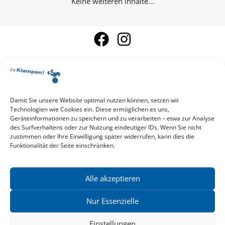
Keine weiteren Inhalte...
Damit Sie unsere Website optimal nutzen können, setzen wir
Aktuelle Vorschau
Technologien wie Cookies ein. Diese ermöglichen es uns,
Entdecken Sie das aktuelle zu-Klampen!-Verlagsprogramm.
Geräteinformationen zu speichern und zu verarbeiten – etwa zur Analyse
Hier finden Sie die Verlagsvorschau – einfach direkt online
des Surfverhaltens oder zur Nutzung eindeutiger IDs. Wenn Sie nicht
reinlesen oder herunterladen.
zustimmen oder Ihre Einwilligung später widerrufen, kann dies die
Download: Vorschau zu Klampen! Herbst 2026
Funktionalität der Seite einschränken.
Mehr aktuelle Vorschauen ansehen
Newsletter
News zu aktuellen Neuheiten und Nachrichten im zu Klampen!
Alle akzeptieren
Verlag – jederzeit wieder abbestellbar.
Nur Essenzielle
Einstellungen