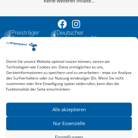
Keine weiteren Inhalte...
Damit Sie unsere Website optimal nutzen können, setzen wir
Aktuelle Vorschau
Technologien wie Cookies ein. Diese ermöglichen es uns,
Entdecken Sie das aktuelle zu-Klampen!-Verlagsprogramm.
Geräteinformationen zu speichern und zu verarbeiten – etwa zur Analyse
Hier finden Sie die Verlagsvorschau – einfach direkt online
des Surfverhaltens oder zur Nutzung eindeutiger IDs. Wenn Sie nicht
reinlesen oder herunterladen.
zustimmen oder Ihre Einwilligung später widerrufen, kann dies die
Download: Vorschau zu Klampen! Herbst 2026
Funktionalität der Seite einschränken.
Mehr aktuelle Vorschauen ansehen
Newsletter
News zu aktuellen Neuheiten und Nachrichten im zu Klampen!
Alle akzeptieren
Verlag – jederzeit wieder abbestellbar.
Nur Essenzielle
Einstellungen