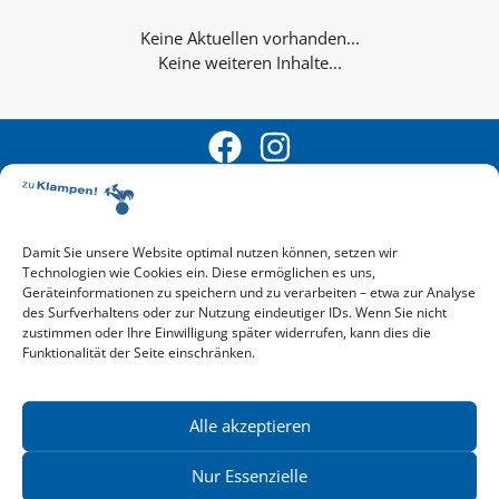
Keine weiteren Inhalte...
Damit Sie unsere Website optimal nutzen können, setzen wir
Technologien wie Cookies ein. Diese ermöglichen es uns,
Aktuelle Vorschau
Geräteinformationen zu speichern und zu verarbeiten – etwa zur Analyse
Entdecken Sie das aktuelle zu-Klampen!-Verlagsprogramm.
des Surfverhaltens oder zur Nutzung eindeutiger IDs. Wenn Sie nicht
Hier finden Sie die Verlagsvorschau – einfach direkt online
zustimmen oder Ihre Einwilligung später widerrufen, kann dies die
Funktionalität der Seite einschränken.
reinlesen oder herunterladen.
Download: Vorschau zu Klampen! Herbst 2026
Mehr aktuelle Vorschauen ansehen
Newsletter
Alle akzeptieren
News zu aktuellen Neuheiten und Nachrichten im zu Klampen!
Verlag – jederzeit wieder abbestellbar.
Nur Essenzielle