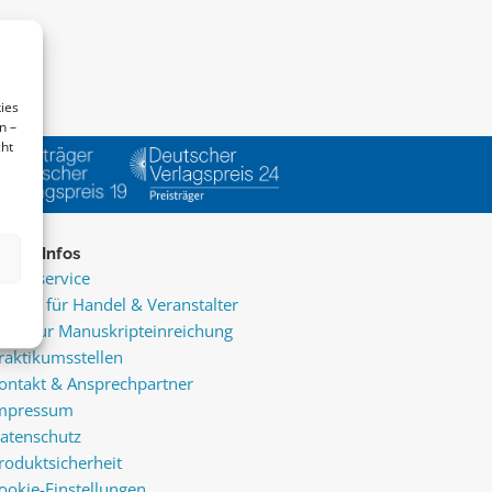
ies
n –
cht
ice & Infos
resseservice
ervice für Handel & Veranstalter
nfos zur Manuskripteinreichung
raktikumsstellen
ontakt & Ansprechpartner
mpressum
atenschutz
roduktsicherheit
ookie-Einstellungen