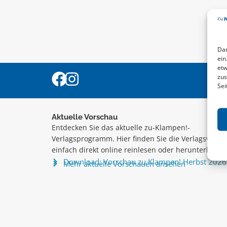
Dam
ein
etw
zus
Sei
Aktuelle Vorschau
Entdecken Sie das aktuelle zu-Klampen!-
Verlagsprogramm. Hier finden Sie die Verlagsvorsc
einfach direkt online reinlesen oder herunterladen
Download: Vorschau zu Klampen! Herbst 2026
Mehr aktuelle Vorschauen ansehen