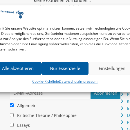
Keine weiteren Inhalte...
it Sie unsere Website optimal nutzen können, setzen wir Technologien wie Cook
. Diese ermöglichen es uns, Geräteinformationen zu speichern und zu verarbeite
a zur Analyse des Surfverhaltens oder zur Nutzung eindeutiger IDs. Wenn Sie ni
timmen oder Ihre Einwilligung später widerrufen, kann dies die Funktionalität der
te einschränken.
Newsletter
Serv
Alle akzeptieren
Nur Essenzielle
Einstellungen
News zu aktuellen Neuheiten und Nachrichten im zu
P
hau –
Klampen! Verlag – jederzeit wieder abbestellbar.
S
Cookie-Richtlinie
Datenschutz
Impressum
.
I
P
K
Allgemein
I
D
Kritische Theorie / Philosophie
P
Essays
C