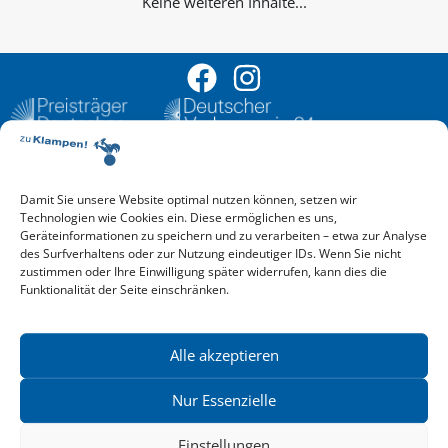
Keine weiteren Inhalte...
Damit Sie unsere Website optimal nutzen können, setzen wir
Aktuelle Vorschau
Technologien wie Cookies ein. Diese ermöglichen es uns,
Entdecken Sie das aktuelle zu-Klampen!-Verlagsprogramm.
Geräteinformationen zu speichern und zu verarbeiten – etwa zur Analyse
Hier finden Sie die Verlagsvorschau – einfach direkt online
des Surfverhaltens oder zur Nutzung eindeutiger IDs. Wenn Sie nicht
reinlesen oder herunterladen.
zustimmen oder Ihre Einwilligung später widerrufen, kann dies die
Download: Vorschau zu Klampen! Herbst 2026
Funktionalität der Seite einschränken.
Mehr aktuelle Vorschauen ansehen
Newsletter
News zu aktuellen Neuheiten und Nachrichten im zu Klampen!
Alle akzeptieren
Verlag – jederzeit wieder abbestellbar.
Nur Essenzielle
Einstellungen