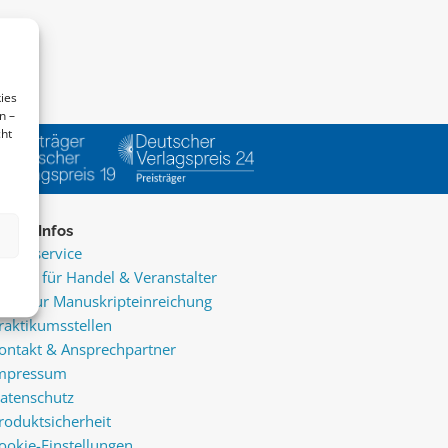
ies
n –
cht
ice & Infos
resseservice
ervice für Handel & Veranstalter
nfos zur Manuskripteinreichung
raktikumsstellen
ontakt & Ansprechpartner
mpressum
atenschutz
roduktsicherheit
ookie-Einstellungen