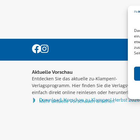
Dam
ein
etw
zus
Sei
Aktuelle Vorschau
Entdecken Sie das aktuelle zu-Klampen!-
Verlagsprogramm. Hier finden Sie die Verlagsvorsc
einfach direkt online reinlesen oder herunterladen
Download: Vorschau zu Klampen! Herbst 2026
Mehr aktuelle Vorschauen ansehen