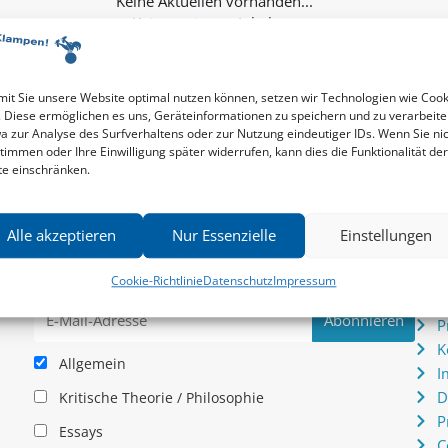
Keine weiteren Inhalte...
it Sie unsere Website optimal nutzen können, setzen wir Technologien wie Cook
. Diese ermöglichen es uns, Geräteinformationen zu speichern und zu verarbeite
a zur Analyse des Surfverhaltens oder zur Nutzung eindeutiger IDs. Wenn Sie ni
timmen oder Ihre Einwilligung später widerrufen, kann dies die Funktionalität der
te einschränken.
Newsletter
Serv
Alle akzeptieren
Nur Essenzielle
Einstellungen
News zu aktuellen Neuheiten und Nachrichten im zu
P
hau –
Klampen! Verlag – jederzeit wieder abbestellbar.
S
Cookie-Richtlinie
Datenschutz
Impressum
.
I
P
K
Allgemein
I
D
Kritische Theorie / Philosophie
P
Essays
C