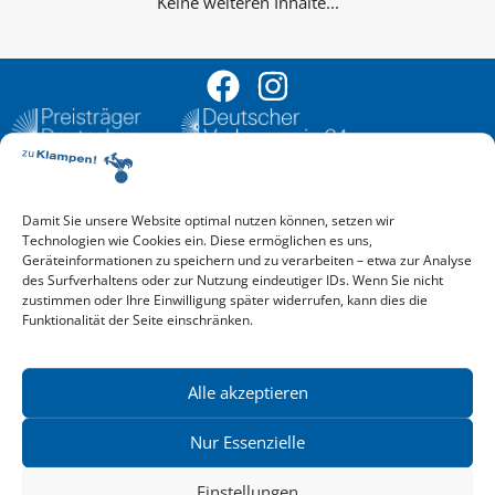
Keine weiteren Inhalte...
Damit Sie unsere Website optimal nutzen können, setzen wir
Aktuelle Vorschau
Technologien wie Cookies ein. Diese ermöglichen es uns,
Entdecken Sie das aktuelle zu-Klampen!-Verlagsprogramm.
Geräteinformationen zu speichern und zu verarbeiten – etwa zur Analyse
Hier finden Sie die Verlagsvorschau – einfach direkt online
des Surfverhaltens oder zur Nutzung eindeutiger IDs. Wenn Sie nicht
reinlesen oder herunterladen.
zustimmen oder Ihre Einwilligung später widerrufen, kann dies die
Download: Vorschau zu Klampen! Herbst 2026
Funktionalität der Seite einschränken.
Mehr aktuelle Vorschauen ansehen
Newsletter
News zu aktuellen Neuheiten und Nachrichten im zu Klampen!
Alle akzeptieren
Verlag – jederzeit wieder abbestellbar.
Nur Essenzielle
Einstellungen