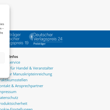
ies
n –
cht
ice & Infos
resseservice
ervice für Handel & Veranstalter
nfos zur Manuskripteinreichung
raktikumsstellen
ontakt & Ansprechpartner
mpressum
atenschutz
roduktsicherheit
ookie-Einstellungen