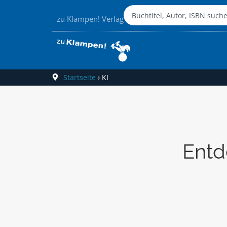
zu Klampen! Verlag
Startseite
›
KI
Entd