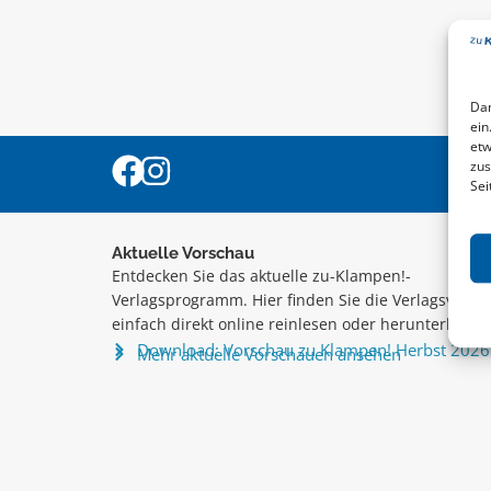
Dam
ein
etw
zus
Sei
Aktuelle Vorschau
Entdecken Sie das aktuelle zu-Klampen!-
Verlagsprogramm. Hier finden Sie die Verlagsvorsc
einfach direkt online reinlesen oder herunterladen
Download: Vorschau zu Klampen! Herbst 2026
Mehr aktuelle Vorschauen ansehen