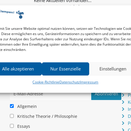
Keine weiteren Inhalte...
it Sie unsere Website optimal nutzen können, setzen wir Technologien wie Cook
. Diese ermöglichen es uns, Geräteinformationen zu speichern und zu verarbeite
a zur Analyse des Surfverhaltens oder zur Nutzung eindeutiger IDs. Wenn Sie ni
timmen oder Ihre Einwilligung später widerrufen, kann dies die Funktionalität der
te einschränken.
Newsletter
Serv
Alle akzeptieren
Nur Essenzielle
Einstellungen
News zu aktuellen Neuheiten und Nachrichten im zu
P
hau –
Klampen! Verlag – jederzeit wieder abbestellbar.
S
Cookie-Richtlinie
Datenschutz
Impressum
.
I
P
K
Allgemein
I
D
Kritische Theorie / Philosophie
P
Essays
C