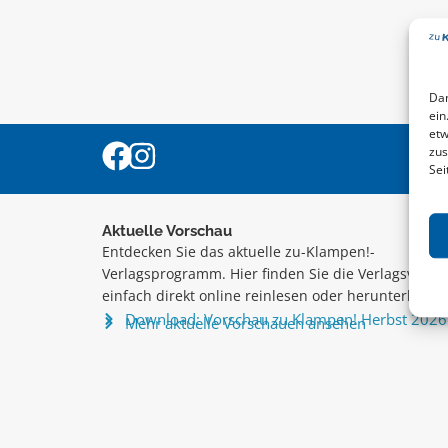
Dam
ein
etw
zus
Sei
Aktuelle Vorschau
Entdecken Sie das aktuelle zu-Klampen!-
Verlagsprogramm. Hier finden Sie die Verlagsvorsc
einfach direkt online reinlesen oder herunterladen
Download: Vorschau zu Klampen! Herbst 2026
Mehr aktuelle Vorschauen ansehen