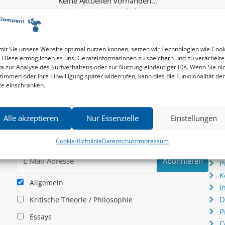
Keine weiteren Inhalte...
it Sie unsere Website optimal nutzen können, setzen wir Technologien wie Cook
. Diese ermöglichen es uns, Geräteinformationen zu speichern und zu verarbeite
a zur Analyse des Surfverhaltens oder zur Nutzung eindeutiger IDs. Wenn Sie ni
timmen oder Ihre Einwilligung später widerrufen, kann dies die Funktionalität der
te einschränken.
Newsletter
Serv
Alle akzeptieren
Nur Essenzielle
Einstellungen
News zu aktuellen Neuheiten und Nachrichten im zu
P
hau –
Klampen! Verlag – jederzeit wieder abbestellbar.
S
Cookie-Richtlinie
Datenschutz
Impressum
.
I
P
K
Allgemein
I
D
Kritische Theorie / Philosophie
P
Essays
C