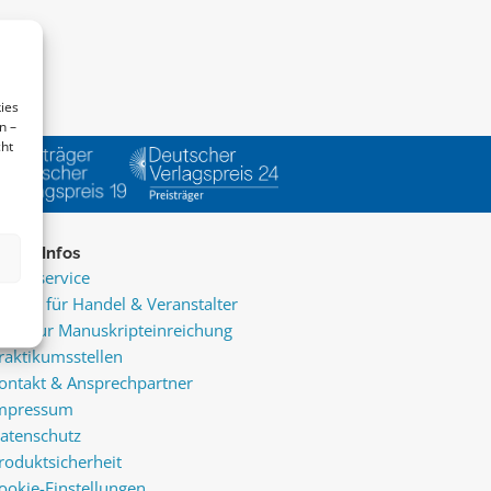
ies
n –
cht
ice & Infos
resseservice
ervice für Handel & Veranstalter
nfos zur Manuskripteinreichung
raktikumsstellen
ontakt & Ansprechpartner
mpressum
atenschutz
roduktsicherheit
ookie-Einstellungen