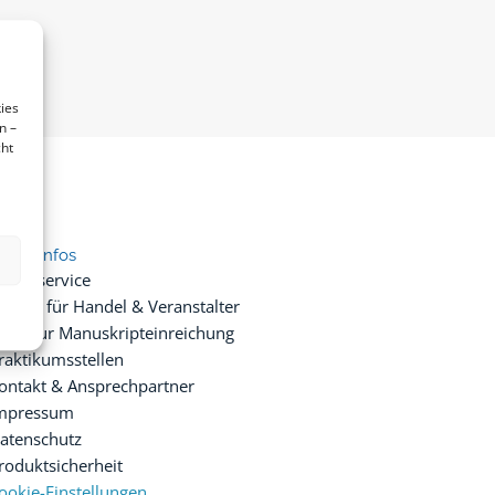
ies
n –
cht
ice & Infos
resseservice
ervice für Handel & Veranstalter
nfos zur Manuskripteinreichung
raktikumsstellen
ontakt & Ansprechpartner
mpressum
atenschutz
roduktsicherheit
ookie-Einstellungen