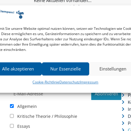
Keine weiteren Inhalte...
it Sie unsere Website optimal nutzen können, setzen wir Technologien wie Cook
. Diese ermöglichen es uns, Geräteinformationen zu speichern und zu verarbeite
a zur Analyse des Surfverhaltens oder zur Nutzung eindeutiger IDs. Wenn Sie ni
timmen oder Ihre Einwilligung später widerrufen, kann dies die Funktionalität der
te einschränken.
Newsletter
Serv
Alle akzeptieren
Nur Essenzielle
Einstellungen
News zu aktuellen Neuheiten und Nachrichten im zu
P
hau –
Klampen! Verlag – jederzeit wieder abbestellbar.
S
Cookie-Richtlinie
Datenschutz
Impressum
.
I
P
K
Allgemein
I
D
Kritische Theorie / Philosophie
P
Essays
C