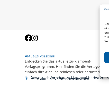
Dam
ein
etw
zus
Sei
Aktuelle Vorschau
Entdecken Sie das aktuelle zu-Klampen!-
Verlagsprogramm. Hier finden Sie die Verlagsvorsc
einfach direkt online reinlesen oder herunterladen
Download: Vorschau zu Klampen! Herbst 2026
Mehr aktuelle Vorschauen ansehen