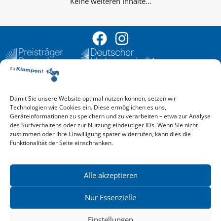
Keine weiteren Inhalte...
Damit Sie unsere Website optimal nutzen können, setzen wir
Aktuelle Vorschau
Technologien wie Cookies ein. Diese ermöglichen es uns,
Entdecken Sie das aktuelle zu-Klampen!-Verlagsprogramm.
Geräteinformationen zu speichern und zu verarbeiten – etwa zur Analyse
Hier finden Sie die Verlagsvorschau – einfach direkt online
des Surfverhaltens oder zur Nutzung eindeutiger IDs. Wenn Sie nicht
reinlesen oder herunterladen.
zustimmen oder Ihre Einwilligung später widerrufen, kann dies die
Download: Vorschau zu Klampen! Herbst 2026
Funktionalität der Seite einschränken.
Mehr aktuelle Vorschauen ansehen
Newsletter
News zu aktuellen Neuheiten und Nachrichten im zu Klampen!
Alle akzeptieren
Verlag – jederzeit wieder abbestellbar.
Nur Essenzielle
Einstellungen