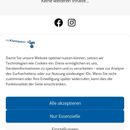
Keine weiteren Inhalte...
Damit Sie unsere Website optimal nutzen können, setzen wir
Aktuelle Vorschau
Technologien wie Cookies ein. Diese ermöglichen es uns,
Entdecken Sie das aktuelle zu-Klampen!-Verlagsprogramm.
Geräteinformationen zu speichern und zu verarbeiten – etwa zur Analyse
Hier finden Sie die Verlagsvorschau – einfach direkt online
des Surfverhaltens oder zur Nutzung eindeutiger IDs. Wenn Sie nicht
reinlesen oder herunterladen.
zustimmen oder Ihre Einwilligung später widerrufen, kann dies die
Download: Vorschau zu Klampen! Herbst 2026
Funktionalität der Seite einschränken.
Mehr aktuelle Vorschauen ansehen
Newsletter
News zu aktuellen Neuheiten und Nachrichten im zu Klampen!
Alle akzeptieren
Verlag – jederzeit wieder abbestellbar.
Nur Essenzielle
Einstellungen