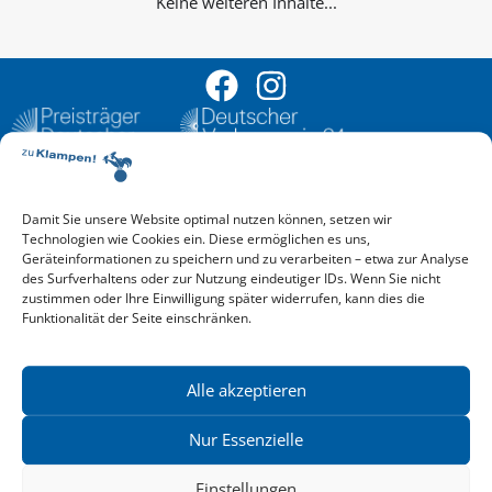
Keine weiteren Inhalte...
Damit Sie unsere Website optimal nutzen können, setzen wir
Aktuelle Vorschau
Technologien wie Cookies ein. Diese ermöglichen es uns,
Entdecken Sie das aktuelle zu-Klampen!-Verlagsprogramm.
Geräteinformationen zu speichern und zu verarbeiten – etwa zur Analyse
Hier finden Sie die Verlagsvorschau – einfach direkt online
des Surfverhaltens oder zur Nutzung eindeutiger IDs. Wenn Sie nicht
reinlesen oder herunterladen.
zustimmen oder Ihre Einwilligung später widerrufen, kann dies die
Download: Vorschau zu Klampen! Herbst 2026
Funktionalität der Seite einschränken.
Mehr aktuelle Vorschauen ansehen
Newsletter
News zu aktuellen Neuheiten und Nachrichten im zu Klampen!
Alle akzeptieren
Verlag – jederzeit wieder abbestellbar.
Nur Essenzielle
Einstellungen