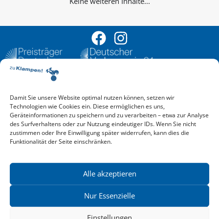
Keine weiteren Inhalte...
Damit Sie unsere Website optimal nutzen können, setzen wir
Aktuelle Vorschau
Technologien wie Cookies ein. Diese ermöglichen es uns,
Entdecken Sie das aktuelle zu-Klampen!-Verlagsprogramm.
Geräteinformationen zu speichern und zu verarbeiten – etwa zur Analyse
Hier finden Sie die Verlagsvorschau – einfach direkt online
des Surfverhaltens oder zur Nutzung eindeutiger IDs. Wenn Sie nicht
reinlesen oder herunterladen.
zustimmen oder Ihre Einwilligung später widerrufen, kann dies die
Download: Vorschau zu Klampen! Herbst 2026
Funktionalität der Seite einschränken.
Mehr aktuelle Vorschauen ansehen
Newsletter
News zu aktuellen Neuheiten und Nachrichten im zu Klampen!
Alle akzeptieren
Verlag – jederzeit wieder abbestellbar.
Nur Essenzielle
Einstellungen