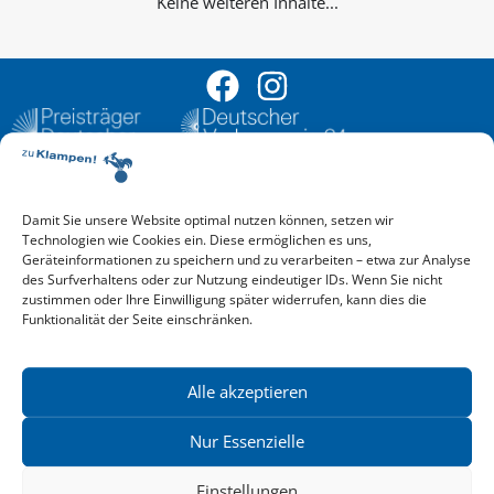
Keine weiteren Inhalte...
Damit Sie unsere Website optimal nutzen können, setzen wir
Aktuelle Vorschau
Technologien wie Cookies ein. Diese ermöglichen es uns,
Entdecken Sie das aktuelle zu-Klampen!-Verlagsprogramm.
Geräteinformationen zu speichern und zu verarbeiten – etwa zur Analyse
Hier finden Sie die Verlagsvorschau – einfach direkt online
des Surfverhaltens oder zur Nutzung eindeutiger IDs. Wenn Sie nicht
reinlesen oder herunterladen.
zustimmen oder Ihre Einwilligung später widerrufen, kann dies die
Download: Vorschau zu Klampen! Herbst 2026
Funktionalität der Seite einschränken.
Mehr aktuelle Vorschauen ansehen
Newsletter
News zu aktuellen Neuheiten und Nachrichten im zu Klampen!
Alle akzeptieren
Verlag – jederzeit wieder abbestellbar.
Nur Essenzielle
Einstellungen