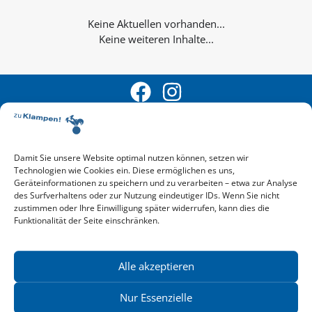
Keine weiteren Inhalte...
Damit Sie unsere Website optimal nutzen können, setzen wir
Technologien wie Cookies ein. Diese ermöglichen es uns,
Aktuelle Vorschau
Geräteinformationen zu speichern und zu verarbeiten – etwa zur Analyse
Entdecken Sie das aktuelle zu-Klampen!-Verlagsprogramm.
des Surfverhaltens oder zur Nutzung eindeutiger IDs. Wenn Sie nicht
Hier finden Sie die Verlagsvorschau – einfach direkt online
zustimmen oder Ihre Einwilligung später widerrufen, kann dies die
Funktionalität der Seite einschränken.
reinlesen oder herunterladen.
Download: Vorschau zu Klampen! Herbst 2026
Mehr aktuelle Vorschauen ansehen
Newsletter
Alle akzeptieren
News zu aktuellen Neuheiten und Nachrichten im zu Klampen!
Verlag – jederzeit wieder abbestellbar.
Nur Essenzielle