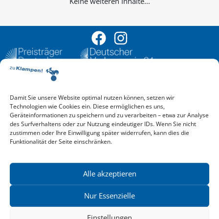
Keine weiteren Inhalte...
Damit Sie unsere Website optimal nutzen können, setzen wir
Aktuelle Vorschau
Technologien wie Cookies ein. Diese ermöglichen es uns,
Entdecken Sie das aktuelle zu-Klampen!-Verlagsprogramm.
Geräteinformationen zu speichern und zu verarbeiten – etwa zur Analyse
Hier finden Sie die Verlagsvorschau – einfach direkt online
des Surfverhaltens oder zur Nutzung eindeutiger IDs. Wenn Sie nicht
reinlesen oder herunterladen.
zustimmen oder Ihre Einwilligung später widerrufen, kann dies die
Download: Vorschau zu Klampen! Herbst 2026
Funktionalität der Seite einschränken.
Mehr aktuelle Vorschauen ansehen
Newsletter
News zu aktuellen Neuheiten und Nachrichten im zu Klampen!
Alle akzeptieren
Verlag – jederzeit wieder abbestellbar.
Nur Essenzielle
Einstellungen