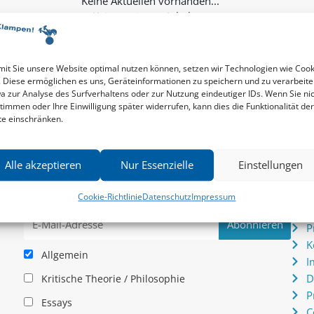
Keine weiteren Inhalte...
it Sie unsere Website optimal nutzen können, setzen wir Technologien wie Cook
. Diese ermöglichen es uns, Geräteinformationen zu speichern und zu verarbeite
a zur Analyse des Surfverhaltens oder zur Nutzung eindeutiger IDs. Wenn Sie ni
timmen oder Ihre Einwilligung später widerrufen, kann dies die Funktionalität der
te einschränken.
Newsletter
Serv
Alle akzeptieren
Nur Essenzielle
Einstellungen
News zu aktuellen Neuheiten und Nachrichten im zu
P
hau –
Klampen! Verlag – jederzeit wieder abbestellbar.
S
Cookie-Richtlinie
Datenschutz
Impressum
.
I
P
K
Allgemein
I
D
Kritische Theorie / Philosophie
P
Essays
C