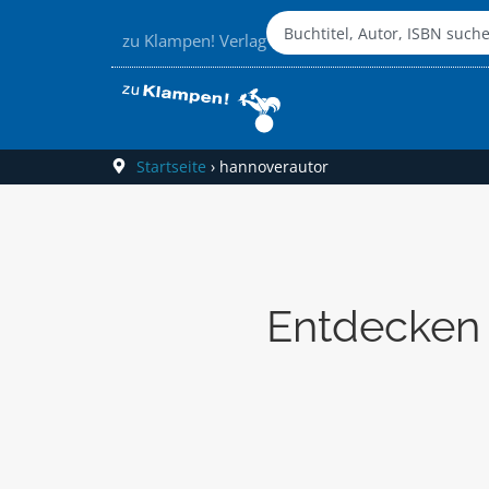
zu Klampen! Verlag
Startseite
›
hannoverautor
Entdecken 