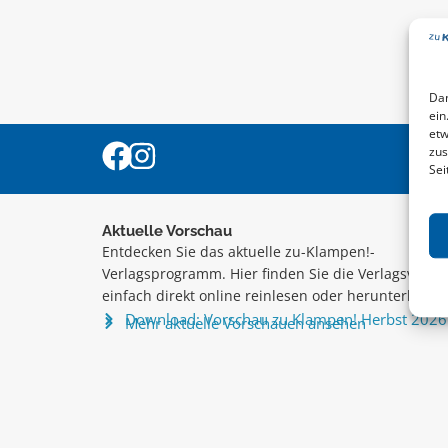
Dam
ein
etw
zus
Sei
Aktuelle Vorschau
Entdecken Sie das aktuelle zu-Klampen!-
Verlagsprogramm. Hier finden Sie die Verlagsvorsc
einfach direkt online reinlesen oder herunterladen
Download: Vorschau zu Klampen! Herbst 2026
Mehr aktuelle Vorschauen ansehen