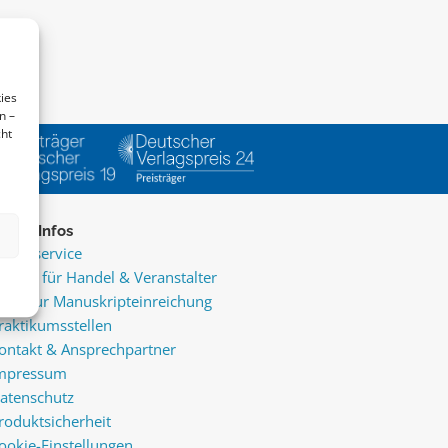
ies
n –
cht
ice & Infos
resseservice
ervice für Handel & Veranstalter
nfos zur Manuskripteinreichung
raktikumsstellen
ontakt & Ansprechpartner
mpressum
atenschutz
roduktsicherheit
ookie-Einstellungen