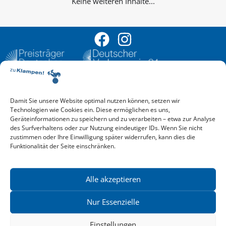
Keine weiteren Inhalte...
Damit Sie unsere Website optimal nutzen können, setzen wir
Aktuelle Vorschau
Technologien wie Cookies ein. Diese ermöglichen es uns,
Entdecken Sie das aktuelle zu-Klampen!-Verlagsprogramm.
Geräteinformationen zu speichern und zu verarbeiten – etwa zur Analyse
Hier finden Sie die Verlagsvorschau – einfach direkt online
des Surfverhaltens oder zur Nutzung eindeutiger IDs. Wenn Sie nicht
reinlesen oder herunterladen.
zustimmen oder Ihre Einwilligung später widerrufen, kann dies die
Download: Vorschau zu Klampen! Herbst 2026
Funktionalität der Seite einschränken.
Mehr aktuelle Vorschauen ansehen
Newsletter
News zu aktuellen Neuheiten und Nachrichten im zu Klampen!
Alle akzeptieren
Verlag – jederzeit wieder abbestellbar.
Nur Essenzielle
Einstellungen