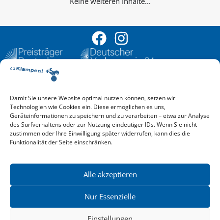
Keine weiteren Inhalte...
Damit Sie unsere Website optimal nutzen können, setzen wir
Aktuelle Vorschau
Technologien wie Cookies ein. Diese ermöglichen es uns,
Entdecken Sie das aktuelle zu-Klampen!-Verlagsprogramm.
Geräteinformationen zu speichern und zu verarbeiten – etwa zur Analyse
Hier finden Sie die Verlagsvorschau – einfach direkt online
des Surfverhaltens oder zur Nutzung eindeutiger IDs. Wenn Sie nicht
reinlesen oder herunterladen.
zustimmen oder Ihre Einwilligung später widerrufen, kann dies die
Download: Vorschau zu Klampen! Herbst 2026
Funktionalität der Seite einschränken.
Mehr aktuelle Vorschauen ansehen
Newsletter
News zu aktuellen Neuheiten und Nachrichten im zu Klampen!
Alle akzeptieren
Verlag – jederzeit wieder abbestellbar.
Nur Essenzielle
Einstellungen