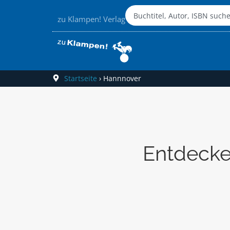
zu Klampen! Verlag
Startseite
›
Hannnover
Entdecke