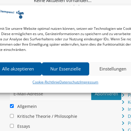
Keine weiteren Inhalte...
it Sie unsere Website optimal nutzen können, setzen wir Technologien wie Cook
. Diese ermöglichen es uns, Geräteinformationen zu speichern und zu verarbeite
a zur Analyse des Surfverhaltens oder zur Nutzung eindeutiger IDs. Wenn Sie ni
timmen oder Ihre Einwilligung später widerrufen, kann dies die Funktionalität der
te einschränken.
Newsletter
Serv
Alle akzeptieren
Nur Essenzielle
Einstellungen
News zu aktuellen Neuheiten und Nachrichten im zu
P
hau –
Klampen! Verlag – jederzeit wieder abbestellbar.
S
Cookie-Richtlinie
Datenschutz
Impressum
.
I
P
K
Allgemein
I
D
Kritische Theorie / Philosophie
P
Essays
C