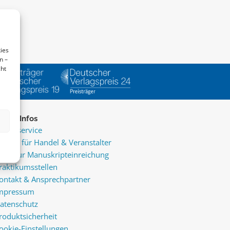
ies
n –
cht
ice & Infos
resseservice
ervice für Handel & Veranstalter
nfos zur Manuskripteinreichung
raktikumsstellen
ontakt & Ansprechpartner
mpressum
atenschutz
roduktsicherheit
ookie-Einstellungen