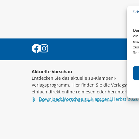
Dam
ein
etw
zus
Sei
Aktuelle Vorschau
Entdecken Sie das aktuelle zu-Klampen!-
Verlagsprogramm. Hier finden Sie die Verlagsvorsc
einfach direkt online reinlesen oder herunterladen
Download: Vorschau zu Klampen! Herbst 2026
Mehr aktuelle Vorschauen ansehen