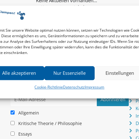
Keine weiteren Inhalte...
it Sie unsere Website optimal nutzen können, setzen wir Technologien wie Cook
. Diese ermöglichen es uns, Geräteinformationen zu speichern und zu verarbeite
a zur Analyse des Surfverhaltens oder zur Nutzung eindeutiger IDs. Wenn Sie ni
timmen oder Ihre Einwilligung später widerrufen, kann dies die Funktionalität der
te einschränken.
Newsletter
Serv
Alle akzeptieren
Nur Essenzielle
Einstellungen
News zu aktuellen Neuheiten und Nachrichten im zu
P
hau –
Klampen! Verlag – jederzeit wieder abbestellbar.
S
Cookie-Richtlinie
Datenschutz
Impressum
.
I
P
K
Allgemein
I
D
Kritische Theorie / Philosophie
P
Essays
C