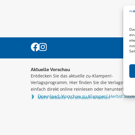
Dam
ein
etw
zus
Sei
Aktuelle Vorschau
Entdecken Sie das aktuelle zu-Klampen!-
Verlagsprogramm. Hier finden Sie die Verlagsvorsc
einfach direkt online reinlesen oder herunterladen
Download: Vorschau zu Klampen! Herbst 2026
Mehr aktuelle Vorschauen ansehen