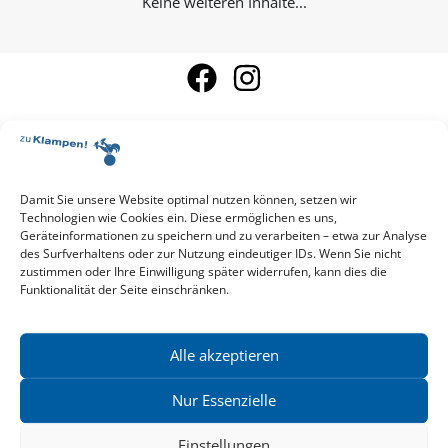
Keine weiteren Inhalte...
Damit Sie unsere Website optimal nutzen können, setzen wir
Aktuelle Vorschau
Technologien wie Cookies ein. Diese ermöglichen es uns,
Entdecken Sie das aktuelle zu-Klampen!-Verlagsprogramm.
Geräteinformationen zu speichern und zu verarbeiten – etwa zur Analyse
Hier finden Sie die Verlagsvorschau – einfach direkt online
des Surfverhaltens oder zur Nutzung eindeutiger IDs. Wenn Sie nicht
reinlesen oder herunterladen.
zustimmen oder Ihre Einwilligung später widerrufen, kann dies die
Download: Vorschau zu Klampen! Herbst 2026
Funktionalität der Seite einschränken.
Mehr aktuelle Vorschauen ansehen
Newsletter
News zu aktuellen Neuheiten und Nachrichten im zu Klampen!
Alle akzeptieren
Verlag – jederzeit wieder abbestellbar.
Nur Essenzielle
Einstellungen