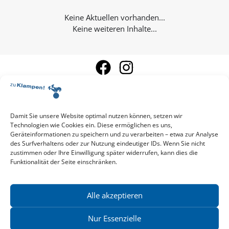
Keine weiteren Inhalte...
Damit Sie unsere Website optimal nutzen können, setzen wir
Technologien wie Cookies ein. Diese ermöglichen es uns,
Aktuelle Vorschau
Geräteinformationen zu speichern und zu verarbeiten – etwa zur Analyse
Entdecken Sie das aktuelle zu-Klampen!-Verlagsprogramm.
des Surfverhaltens oder zur Nutzung eindeutiger IDs. Wenn Sie nicht
Hier finden Sie die Verlagsvorschau – einfach direkt online
zustimmen oder Ihre Einwilligung später widerrufen, kann dies die
Funktionalität der Seite einschränken.
reinlesen oder herunterladen.
Download: Vorschau zu Klampen! Herbst 2026
Mehr aktuelle Vorschauen ansehen
Newsletter
Alle akzeptieren
News zu aktuellen Neuheiten und Nachrichten im zu Klampen!
Verlag – jederzeit wieder abbestellbar.
Nur Essenzielle