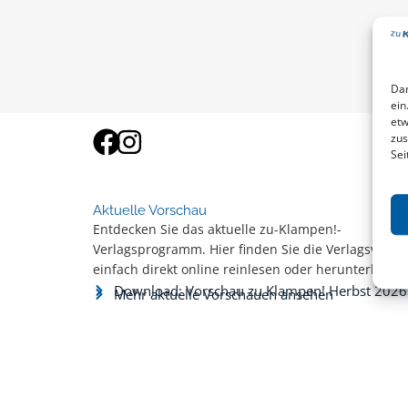
Dam
ein
etw
zus
Sei
Aktuelle Vorschau
Entdecken Sie das aktuelle zu-Klampen!-
Verlagsprogramm. Hier finden Sie die Verlagsvorsc
einfach direkt online reinlesen oder herunterladen
Download: Vorschau zu Klampen! Herbst 2026
Mehr aktuelle Vorschauen ansehen