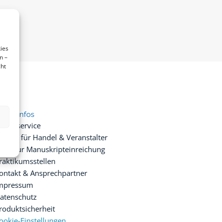
ies
n –
cht
ice & Infos
resseservice
ervice für Handel & Veranstalter
nfos zur Manuskripteinreichung
raktikumsstellen
ontakt & Ansprechpartner
mpressum
atenschutz
roduktsicherheit
ookie-Einstellungen