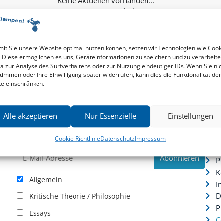
Keine weiteren Inhalte...
it Sie unsere Website optimal nutzen können, setzen wir Technologien wie Cook
. Diese ermöglichen es uns, Geräteinformationen zu speichern und zu verarbeite
a zur Analyse des Surfverhaltens oder zur Nutzung eindeutiger IDs. Wenn Sie ni
timmen oder Ihre Einwilligung später widerrufen, kann dies die Funktionalität der
te einschränken.
Newsletter
Serv
Alle akzeptieren
Nur Essenzielle
Einstellungen
News zu aktuellen Neuheiten und Nachrichten im zu
P
hau –
Klampen! Verlag – jederzeit wieder abbestellbar.
S
Cookie-Richtlinie
Datenschutz
Impressum
.
I
P
K
Allgemein
I
D
Kritische Theorie / Philosophie
P
Essays
C