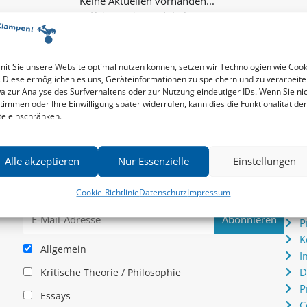
Keine weiteren Inhalte...
it Sie unsere Website optimal nutzen können, setzen wir Technologien wie Cook
. Diese ermöglichen es uns, Geräteinformationen zu speichern und zu verarbeite
a zur Analyse des Surfverhaltens oder zur Nutzung eindeutiger IDs. Wenn Sie ni
timmen oder Ihre Einwilligung später widerrufen, kann dies die Funktionalität der
te einschränken.
Newsletter
Serv
Alle akzeptieren
Nur Essenzielle
Einstellungen
News zu aktuellen Neuheiten und Nachrichten im zu
P
hau –
Klampen! Verlag – jederzeit wieder abbestellbar.
S
Cookie-Richtlinie
Datenschutz
Impressum
.
I
P
K
Allgemein
I
D
Kritische Theorie / Philosophie
P
Essays
C