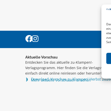
Dam
ein
etw
zus
Sei
Aktuelle Vorschau
Entdecken Sie das aktuelle zu-Klampen!-
Verlagsprogramm. Hier finden Sie die Verlagsvorsc
einfach direkt online reinlesen oder herunterladen
Download: Vorschau zu Klampen! Herbst 2026
Mehr aktuelle Vorschauen ansehen