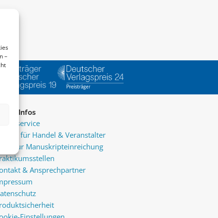
ies
n –
cht
ice & Infos
resseservice
ervice für Handel & Veranstalter
nfos zur Manuskripteinreichung
raktikumsstellen
ontakt & Ansprechpartner
mpressum
atenschutz
roduktsicherheit
ookie-Einstellungen