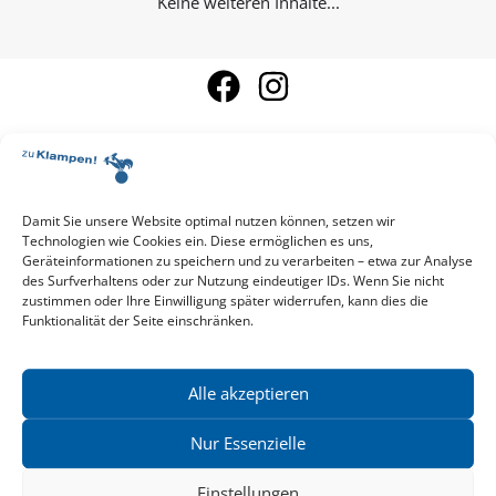
Keine weiteren Inhalte...
Damit Sie unsere Website optimal nutzen können, setzen wir
Aktuelle Vorschau
Technologien wie Cookies ein. Diese ermöglichen es uns,
Entdecken Sie das aktuelle zu-Klampen!-Verlagsprogramm.
Geräteinformationen zu speichern und zu verarbeiten – etwa zur Analyse
Hier finden Sie die Verlagsvorschau – einfach direkt online
des Surfverhaltens oder zur Nutzung eindeutiger IDs. Wenn Sie nicht
reinlesen oder herunterladen.
zustimmen oder Ihre Einwilligung später widerrufen, kann dies die
Download: Vorschau zu Klampen! Herbst 2026
Funktionalität der Seite einschränken.
Mehr aktuelle Vorschauen ansehen
Newsletter
News zu aktuellen Neuheiten und Nachrichten im zu Klampen!
Alle akzeptieren
Verlag – jederzeit wieder abbestellbar.
Nur Essenzielle
Einstellungen