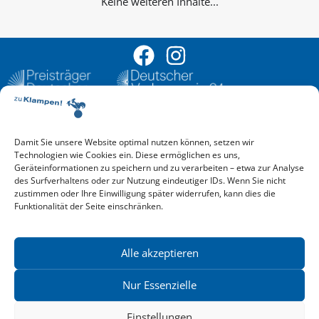
Keine weiteren Inhalte...
Damit Sie unsere Website optimal nutzen können, setzen wir
Aktuelle Vorschau
Technologien wie Cookies ein. Diese ermöglichen es uns,
Entdecken Sie das aktuelle zu-Klampen!-Verlagsprogramm.
Geräteinformationen zu speichern und zu verarbeiten – etwa zur Analyse
Hier finden Sie die Verlagsvorschau – einfach direkt online
des Surfverhaltens oder zur Nutzung eindeutiger IDs. Wenn Sie nicht
reinlesen oder herunterladen.
zustimmen oder Ihre Einwilligung später widerrufen, kann dies die
Download: Vorschau zu Klampen! Herbst 2026
Funktionalität der Seite einschränken.
Mehr aktuelle Vorschauen ansehen
Newsletter
News zu aktuellen Neuheiten und Nachrichten im zu Klampen!
Alle akzeptieren
Verlag – jederzeit wieder abbestellbar.
Nur Essenzielle
Einstellungen