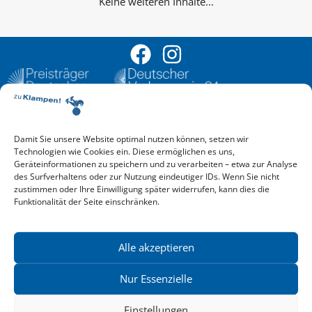
Keine weiteren Inhalte...
Damit Sie unsere Website optimal nutzen können, setzen wir
Aktuelle Vorschau
Technologien wie Cookies ein. Diese ermöglichen es uns,
Entdecken Sie das aktuelle zu-Klampen!-Verlagsprogramm.
Geräteinformationen zu speichern und zu verarbeiten – etwa zur Analyse
Hier finden Sie die Verlagsvorschau – einfach direkt online
des Surfverhaltens oder zur Nutzung eindeutiger IDs. Wenn Sie nicht
reinlesen oder herunterladen.
zustimmen oder Ihre Einwilligung später widerrufen, kann dies die
Download: Vorschau zu Klampen! Herbst 2026
Funktionalität der Seite einschränken.
Mehr aktuelle Vorschauen ansehen
Newsletter
News zu aktuellen Neuheiten und Nachrichten im zu Klampen!
Alle akzeptieren
Verlag – jederzeit wieder abbestellbar.
Nur Essenzielle
Einstellungen